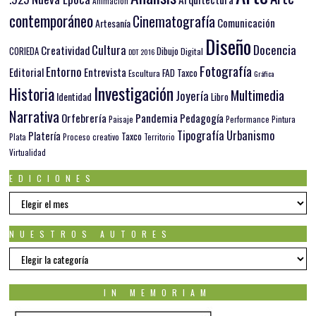
Animación
contemporáneo
Cinematografía
Comunicación
Artesanía
Diseño
Docencia
Cultura
Creatividad
Dibujo
CORIEDA
Digital
DDT 2016
Fotografía
Entorno
Editorial
Entrevista
FAD Taxco
Escultura
Gráfica
Investigación
Historia
Multimedia
Joyería
Identidad
Libro
Narrativa
Orfebrería
Pandemia
Pedagogía
Paisaje
Pintura
Performance
Tipografía
Urbanismo
Platería
Taxco
Plata
Proceso creativo
Territorio
Virtualidad
EDICIONES
EDICIONES
NUESTROS AUTORES
Nuestros
autores
IN MEMORIAM