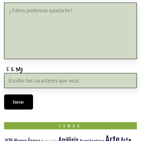
TEMAS
Arte
Análisis
Arte
.925 Nueva Época
Arquitectura