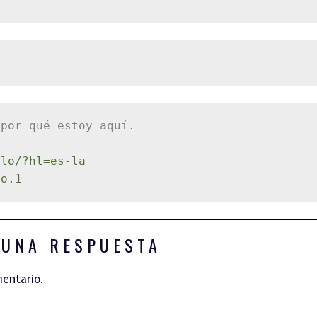
por qué estoy aquí.

llo/?hl=es-la
lo.1
 UNA RESPUESTA
mentario.