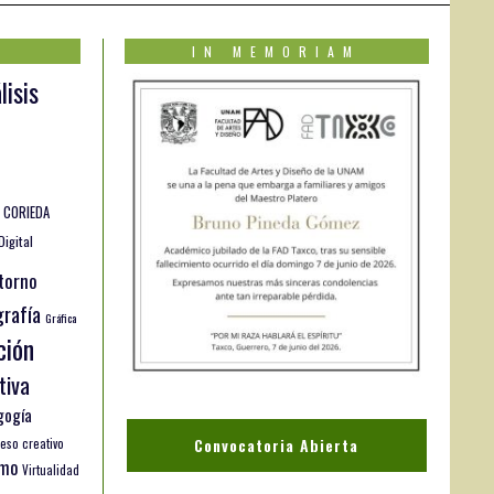
IN MEMORIAM
lisis
CORIEDA
Digital
torno
rafía
Gráfica
ción
tiva
gogía
Convocatoria Abierta
eso creativo
smo
Virtualidad