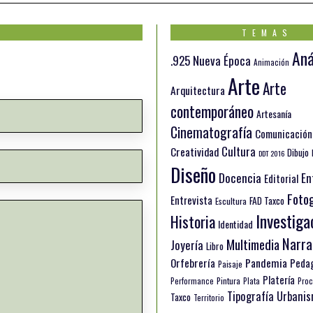
TEMAS
Aná
.925 Nueva Época
Animación
Arte
Arte
Arquitectura
contemporáneo
Artesanía
Cinematografía
Comunicación
Cultura
Creatividad
Dibujo
DDT 2016
Diseño
Docencia
En
Editorial
Fotog
Entrevista
FAD Taxco
Escultura
Investiga
Historia
Identidad
Narra
Multimedia
Joyería
Libro
Orfebrería
Pandemia
Peda
Paisaje
Platería
Pintura
Performance
Plata
Proc
Tipografía
Urbani
Taxco
Territorio