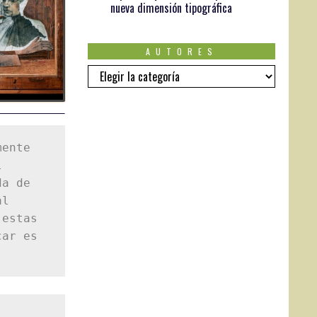
nueva dimensión tipográfica
AUTORES
AUTORES
ente 
 
a de 
l 
estas 
ar es 