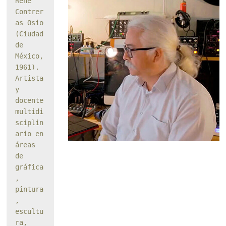
René 
Contrer
as Osio 
(Ciudad 
de 
México, 
1961). 
Artista 
y 
docente 
multidi
sciplin
ario en 
áreas 
de 
gráfica
, 
pintura
, 
escultu
ra, 