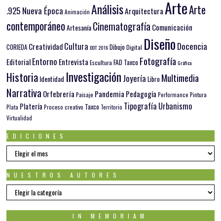
Arte
Análisis
Arte
.925 Nueva Época
Arquitectura
Animación
contemporáneo
Cinematografía
Comunicación
Artesanía
Diseño
Docencia
Cultura
Creatividad
Dibujo
CORIEDA
Digital
DDT 2016
Fotografía
Entorno
Editorial
Entrevista
FAD Taxco
Escultura
Gráfica
Investigación
Historia
Multimedia
Joyería
Identidad
Libro
Narrativa
Orfebrería
Pandemia
Pedagogía
Paisaje
Pintura
Performance
Tipografía
Urbanismo
Platería
Taxco
Plata
Proceso creativo
Territorio
Virtualidad
EDICIONES
EDICIONES
NUESTROS AUTORES
Nuestros
autores
IN MEMORIAM