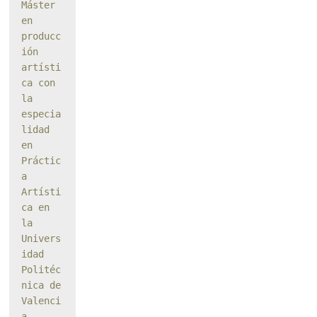
Máster 
en 
producc
ión 
artísti
ca con 
la 
especia
lidad 
en 
Práctic
a 
Artísti
ca en 
la 
Univers
idad 
Politéc
nica de 
Valenci
a, 