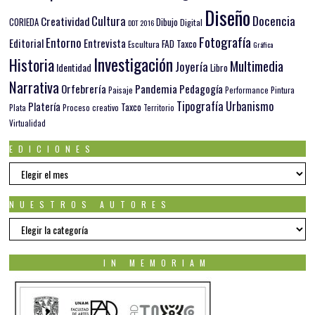
Diseño
Docencia
Cultura
Creatividad
Dibujo
CORIEDA
Digital
DDT 2016
Fotografía
Entorno
Editorial
Entrevista
FAD Taxco
Escultura
Gráfica
Investigación
Historia
Multimedia
Joyería
Identidad
Libro
Narrativa
Orfebrería
Pandemia
Pedagogía
Paisaje
Pintura
Performance
Tipografía
Urbanismo
Platería
Taxco
Plata
Proceso creativo
Territorio
Virtualidad
EDICIONES
EDICIONES
NUESTROS AUTORES
Nuestros
autores
IN MEMORIAM