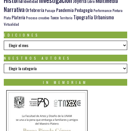
Multimedia
Joyería
Identidad
Libro
Narrativa
Orfebrería
Pandemia
Pedagogía
Paisaje
Pintura
Performance
Tipografía
Urbanismo
Platería
Taxco
Plata
Proceso creativo
Territorio
Virtualidad
EDICIONES
EDICIONES
NUESTROS AUTORES
Nuestros
autores
IN MEMORIAM