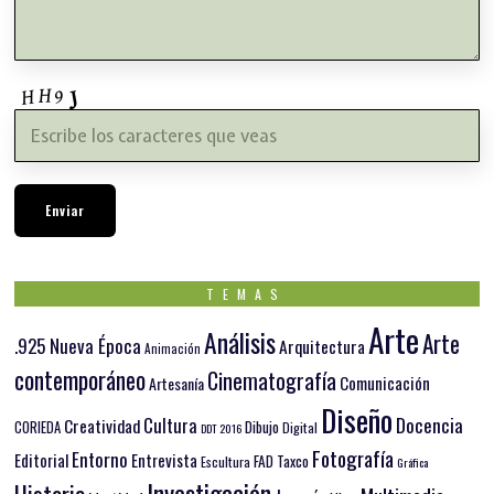
TEMAS
Arte
Análisis
Arte
.925 Nueva Época
Arquitectura
Animación
contemporáneo
Cinematografía
Comunicación
Artesanía
Diseño
Docencia
Cultura
Creatividad
Dibujo
CORIEDA
Digital
DDT 2016
Fotografía
Entorno
Editorial
Entrevista
FAD Taxco
Escultura
Gráfica
Investigación
Historia