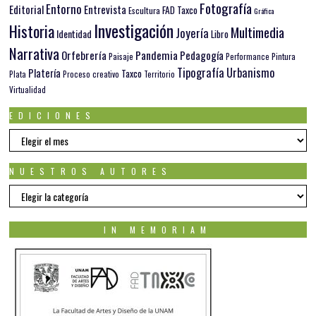
Fotografía
Entorno
Editorial
Entrevista
FAD Taxco
Escultura
Gráfica
Investigación
Historia
Multimedia
Joyería
Identidad
Libro
Narrativa
Orfebrería
Pandemia
Pedagogía
Paisaje
Pintura
Performance
Tipografía
Urbanismo
Platería
Taxco
Plata
Proceso creativo
Territorio
Virtualidad
EDICIONES
EDICIONES
NUESTROS AUTORES
Nuestros
autores
IN MEMORIAM