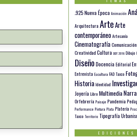
TEMAS
Aná
.925 Nueva Época
Animación
Arte
Arte
Arquitectura
contemporáneo
Artesanía
Cinematografía
Comunicación
Cultura
Creatividad
Dibujo
DDT 2016
Diseño
Docencia
En
Editorial
Fotog
Entrevista
FAD Taxco
Escultura
Investiga
Historia
Identidad
Narra
Multimedia
Joyería
Libro
Orfebrería
Pandemia
Peda
Paisaje
Platería
Pintura
Performance
Plata
Proc
Tipografía
Urbani
Taxco
Territorio
EDICIONES