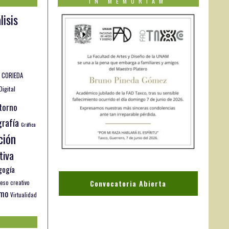
IN MEMORIAM
lisis
CORIEDA
Digital
torno
rafía
Gráfica
ción
tiva
gogía
Convocatoria Abierta
eso creativo
smo
Virtualidad