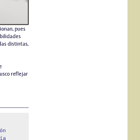
sionan, pues
bilidades
as distintas,
e
sco reflejar
n 
a 