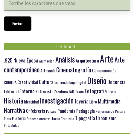
TEMAS
Arte
Análisis
Arte
.925 Nueva Época
Arquitectura
Animación
contemporáneo
Cinematografía
Comunicación
Artesanía
Diseño
Docencia
Cultura
Creatividad
Dibujo
CORIEDA
Digital
DDT 2016
Fotografía
Entorno
Editorial
Entrevista
FAD Taxco
Escultura
Gráfica
Investigación
Historia
Multimedia
Joyería
Identidad
Libro
Narrativa
Orfebrería
Pandemia
Pedagogía
Paisaje
Pintura
Performance
Tipografía
Urbanismo
Platería
Taxco
Plata
Proceso creativo
Territorio
Virtualidad