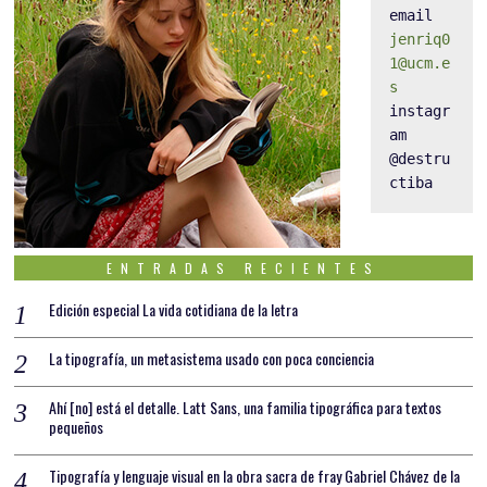
email 
jenriq0
1@ucm.e
s
instagr
am 
@destru
ctiba
ENTRADAS RECIENTES
Edición especial La vida cotidiana de la letra
La tipografía, un metasistema usado con poca conciencia
Ahí [no] está el detalle. Latt Sans, una familia tipográfica para textos
pequeños
Tipografía y lenguaje visual en la obra sacra de fray Gabriel Chávez de la