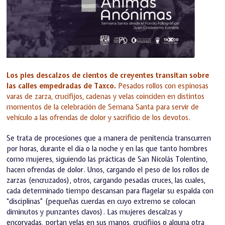
Los pies descalzos de cientos de creyentes transitan sobre
las calles empedradas de Taxco.
Pesados rollos con espinosas
varas de zarza, crucifijos, cadenas y velas coinciden en distintos
momentos de la celebración de Semana Santa para servir de
vehículo a las ofrendas de dolor y sacrificio de los devotos.
Se trata de procesiones que a manera de penitencia transcurren
por horas, durante el día o la noche y en las que tanto hombres
como mujeres, siguiendo las prácticas de San Nicolás Tolentino,
hacen ofrendas de dolor. Unos, cargando el peso de los rollos de
zarzas (encruzados), otros, cargando pesadas cruces, las cuales,
cada determinado tiempo descansan para flagelar su espalda con
“disciplinas” (pequeñas cuerdas en cuyo extremo se colocan
diminutos y punzantes clavos). Las mujeres descalzas y
encorvadas, portan velas en sus manos, crucifijos o alguna otra