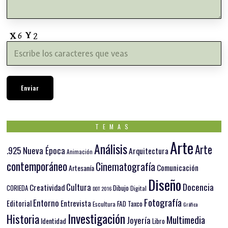
TEMAS
Arte
Análisis
Arte
.925 Nueva Época
Arquitectura
Animación
contemporáneo
Cinematografía
Comunicación
Artesanía
Diseño
Docencia
Cultura
Creatividad
Dibujo
CORIEDA
Digital
DDT 2016
Fotografía
Entorno
Editorial
Entrevista
FAD Taxco
Escultura
Gráfica
Investigación
Historia
Multimedia
Joyería
Identidad
Libro