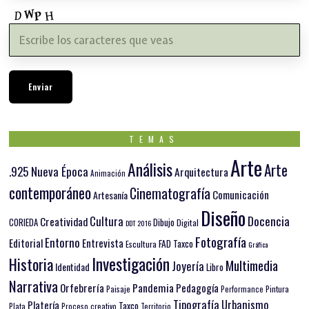
TEMAS
Arte
Análisis
Arte
.925 Nueva Época
Arquitectura
Animación
contemporáneo
Cinematografía
Comunicación
Artesanía
Diseño
Docencia
Cultura
Creatividad
Dibujo
CORIEDA
Digital
DDT 2016
Fotografía
Entorno
Editorial
Entrevista
FAD Taxco
Escultura
Gráfica
Investigación
Historia
Multimedia
Joyería
Identidad
Libro
Narrativa
Orfebrería
Pandemia
Pedagogía
Paisaje
Pintura
Performance
Tipografía
Urbanismo
Platería
Taxco
Plata
Proceso creativo
Territorio