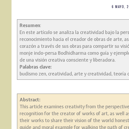
6 MAYO, 
Resumen
:
En este artículo se analiza la creatividad bajo la pe
reconocimiento hacia el creador de obras de arte, as
corazón a través de sus obras para compartir su vi
monje indo-persa Bodhidharma como guía y ejemplo m
de una visión creativa consciente y liberadora.
Palabras clave:
budismo zen, creatividad, arte y creatividad, teoría d
Abstract:
This article examines creativity from the perspectiv
recognition for the creator of works of art, as well
their works to share their vision of the world hones
guide and moral example for walking the path of crea