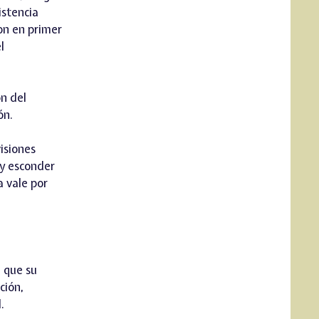
istencia
on en primer
l
ón del
ón.
visiones
 y esconder
a vale por
l que su
ción,
.