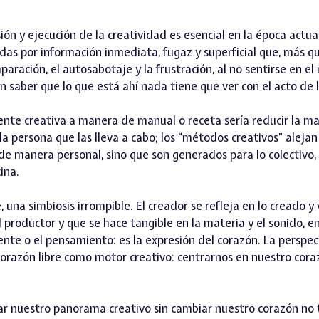
ón y ejecución de la creatividad es esencial en la época actua
s por información inmediata, fugaz y superficial que, más q
mparación, el autosabotaje y la frustración, al no sentirse en el
in saber que lo que está ahí nada tiene que ver con el acto de l
ente creativa a manera de manual o receta sería reducir la ma
a persona que las lleva a cabo; los “métodos creativos” alejan
e manera personal, sino que son generados para lo colectivo, 
ina.
 una simbiosis irrompible. El creador se refleja en lo creado y 
l productor y que se hace tangible en la materia y el sonido, 
mente o el pensamiento: es la expresión del corazón. La perspe
 corazón libre como motor creativo: centrarnos en nuestro cora
r nuestro panorama creativo sin cambiar nuestro corazón no 