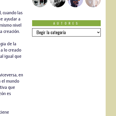
l, cuando las
ue ayudar a
AUTORES
 mismo nivel
Autores
a creación.
gia de la
 a lo creado
al igual que
viceversa, en
en el mundo
ctiva que
zón es
tiene