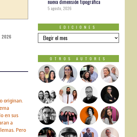
nueva dimensión tipográfica
5 agosto, 2026
EDICIONES
EDICIONES
, 2026
OTROS AUTORES
o originan.
blema
o en sus
aran a
blemas. Pero