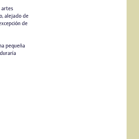
 artes
o, alejado de
 excepción de
 una pequeña
 duraría