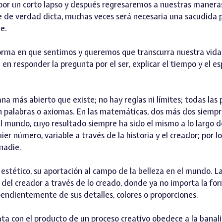
por un corto lapso y después regresaremos a nuestras maneras
e de verdad dicta, muchas veces será necesaria una sacudida 
e.
 forma en que sentimos y queremos que transcurra nuestra vida
 en responder la pregunta por el ser, explicar el tiempo y el es
a más abierto que existe; no hay reglas ni límites; todas las 
 con palabras o axiomas. En las matemáticas, dos más dos siemp
 mundo, cuyo resultado siempre ha sido el mismo a lo largo de 
er número, variable a través de la historia y el creador; por lo
nadie.
 estético, su aportación al campo de la belleza en el mundo. La
el creador a través de lo creado, donde ya no importa la form
pendientemente de sus detalles, colores o proporciones.
a con el producto de un proceso creativo obedece a la banali