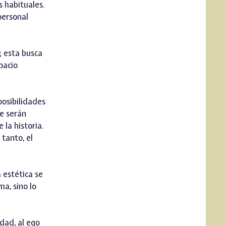
 habituales.
personal
; esta busca
pacio
posibilidades
re serán
la historia.
 tanto, el
 estética se
a, sino lo
dad, al ego