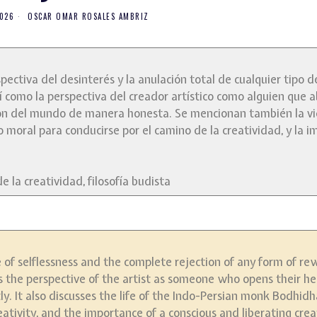
2026
OSCAR OMAR ROSALES AMBRIZ
rspectiva del desinterés y la anulación total de cualquier tipo 
í como la perspectiva del creador artístico como alguien que a
sión del mundo de manera honesta. Se mencionan también la vi
oral para conducirse por el camino de la creatividad, y la i
e la creatividad, filosofía budista
e of selflessness and the complete rejection of any form of re
 as the perspective of the artist as someone who opens their h
tly. It also discusses the life of the Indo-Persian monk Bodhid
tivity, and the importance of a conscious and liberating creat