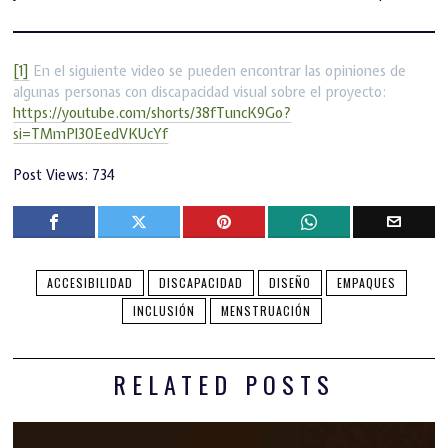
[1]
En el siguiente video se pueden encontrar las opiniones de
algunas personas con discapacidad visual sobre el proyecto:
https://youtube.com/shorts/38fTuncK9Go?
si=TMmPl30EedVKUcYf
Post Views:
734
ACCESIBILIDAD
DISCAPACIDAD
DISEÑO
EMPAQUES
INCLUSIÓN
MENSTRUACIÓN
RELATED POSTS