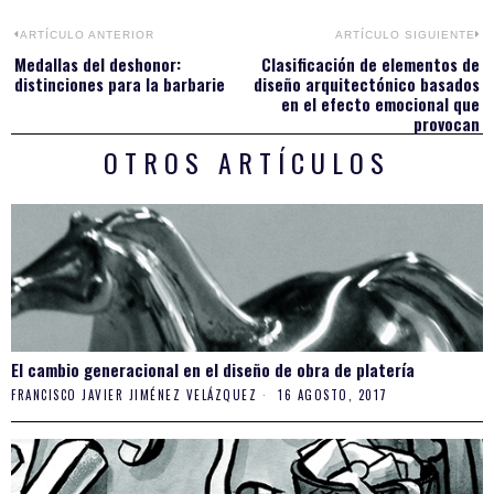
Navegación
ARTÍCULO ANTERIOR
ARTÍCULO SIGUIENTE
Medallas del deshonor:
Clasificación de elementos de
Previous
N
de
distinciones para la barbarie
diseño arquitectónico basados
post:
po
en el efecto emocional que
provocan
entradas
OTROS ARTÍCULOS
El cambio generacional en el diseño de obra de platería
FRANCISCO JAVIER JIMÉNEZ VELÁZQUEZ
16 AGOSTO, 2017