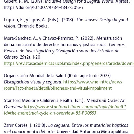
Gilbert, R. M. (2019).
Inclusive Design for a Digital World
. Apress.
https://doi.org/10.1007/978-1-4842-5016-7
Lupton, E., y Lipps, A. (Eds.). (2018).
The senses: Design beyond
vision
. Chronicle Books.
Mora-Sánchez, A., y Chávez-Ramírez, P. (2022). Menstruación
digna: un asunto de derechos humanos y justicia social.
Géneros.
Revista de Investigación y Divulgación sobre los Estudios de
Género,
29
(2), 1-20.
https://revistasacademicas.ucol.mx/index.php/generos/article/down
Organización Mundial de la Salud (10 de agosto de 2023).
Discapacidad visual y ceguera
.
https://www.who.int/es/news-
room/fact-sheets/detail/blindness-and-visual-impairment
Stanford Medicine Children’s Health. (s.f.).
Menstrual Cycle: An
Overview
https://www.stanfordchildrens.org/en/topic/default?
id=the-menstrual-cycle-an-overview-85-P00553
Zarur Cortés, J. (2018).
La ceguera. Entre los materiales hápticos
y el conocimiento del arte.
Universidad Autónoma Metropolitana.