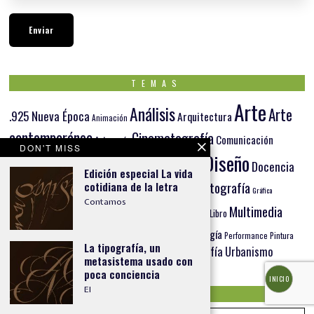
TEMAS
Arte
Análisis
Arte
.925 Nueva Época
Arquitectura
Animación
contemporáneo
Cinematografía
Comunicación
Artesanía
DON'T MISS
Diseño
Docencia
Cultura
Creatividad
Dibujo
CORIEDA
Digital
DDT 2016
Edición especial La vida
Fotografía
cotidiana de la letra
Entorno
Editorial
Entrevista
FAD Taxco
Escultura
Gráfica
Contamos
Investigación
Historia
Multimedia
Joyería
Identidad
Libro
Narrativa
Orfebrería
Pandemia
Pedagogía
Paisaje
Pintura
Performance
La tipografía, un
Tipografía
Urbanismo
Platería
Taxco
Plata
Proceso creativo
Territorio
metasistema usado con
Virtualidad
poca conciencia
INICIO
El
EDICIONES