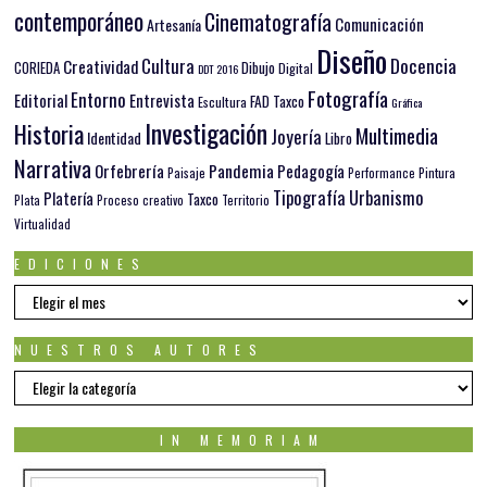
contemporáneo
Cinematografía
Comunicación
Artesanía
Diseño
Docencia
Cultura
Creatividad
Dibujo
CORIEDA
Digital
DDT 2016
Fotografía
Entorno
Editorial
Entrevista
FAD Taxco
Escultura
Gráfica
Investigación
Historia
Multimedia
Joyería
Identidad
Libro
Narrativa
Orfebrería
Pandemia
Pedagogía
Paisaje
Pintura
Performance
Tipografía
Urbanismo
Platería
Taxco
Plata
Proceso creativo
Territorio
Virtualidad
EDICIONES
EDICIONES
NUESTROS AUTORES
Nuestros
autores
IN MEMORIAM