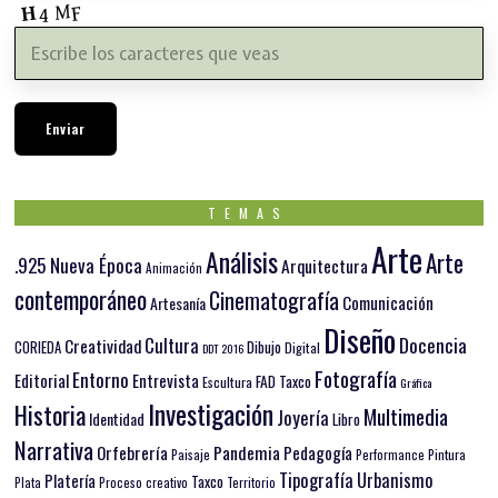
TEMAS
Arte
Análisis
Arte
.925 Nueva Época
Arquitectura
Animación
contemporáneo
Cinematografía
Comunicación
Artesanía
Diseño
Docencia
Cultura
Creatividad
Dibujo
CORIEDA
Digital
DDT 2016
Fotografía
Entorno
Editorial
Entrevista
FAD Taxco
Escultura
Gráfica
Investigación
Historia
Multimedia
Joyería
Identidad
Libro
Narrativa
Orfebrería
Pandemia
Pedagogía
Paisaje
Pintura
Performance
Tipografía
Urbanismo
Platería
Taxco
Plata
Proceso creativo
Territorio