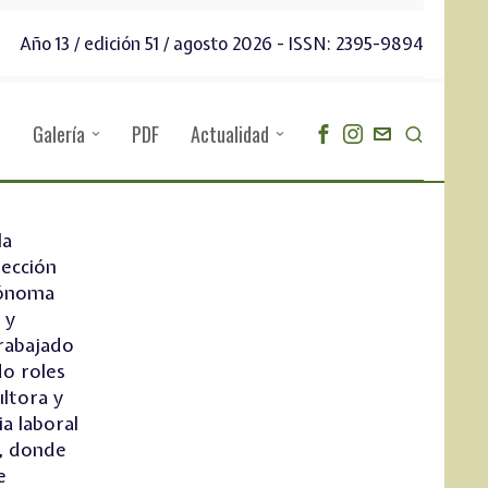
Año 13 / edición 51 / agosto 2026 - ISSN: 2395-9894
Galería
PDF
Actualidad
la
rección
tónoma
 y
trabajado
do roles
ultora y
a laboral
l, donde
e