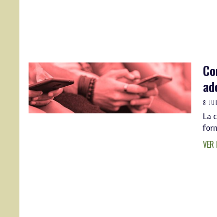
Co
ad
8 JU
La 
form
VER