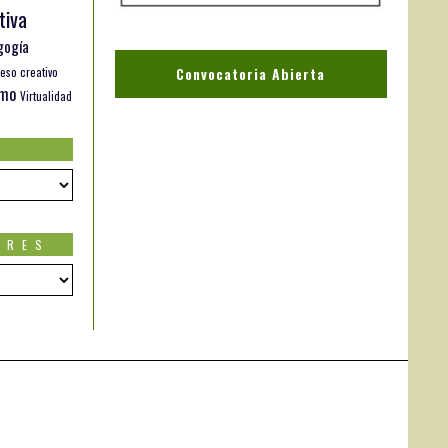
tiva
gogía
Convocatoria Abierta
eso creativo
smo
Virtualidad
ORES