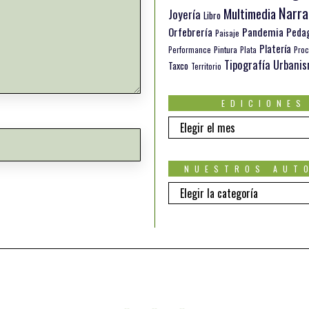
Narra
Multimedia
Joyería
Libro
Orfebrería
Pandemia
Peda
Paisaje
Platería
Pintura
Performance
Plata
Proc
Tipografía
Urbani
Taxco
Territorio
EDICIONES
EDICIONES
NUESTROS AUT
Nuestros
autores