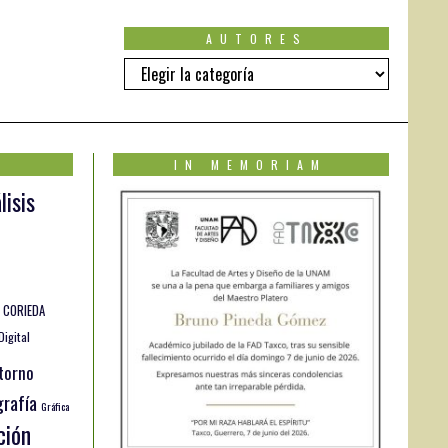
AUTORES
Autores
IN MEMORIAM
lisis
CORIEDA
Digital
torno
rafía
Gráfica
ción