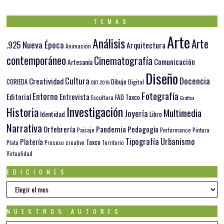
TEMAS
Arte
Análisis
Arte
.925 Nueva Época
Arquitectura
Animación
contemporáneo
Cinematografía
Comunicación
Artesanía
Diseño
Docencia
Cultura
Creatividad
Dibujo
CORIEDA
Digital
DDT 2016
Fotografía
Entorno
Editorial
Entrevista
FAD Taxco
Escultura
Gráfica
Investigación
Historia
Multimedia
Joyería
Identidad
Libro
Narrativa
Orfebrería
Pandemia
Pedagogía
Paisaje
Pintura
Performance
Tipografía
Urbanismo
Platería
Taxco
Plata
Proceso creativo
Territorio
Virtualidad
EDICIONES
EDICIONES
NUESTROS AUTORES