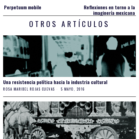
Navegación
Perpetuum mobile
Reflexiones en torno a la
Previous
N
de
imaginería mexicana
post:
po
OTROS ARTÍCULOS
entradas
Una resistencia política hacia la industria cultural
ROSA MARIBEL ROJAS CUEVAS
5 MAYO, 2016