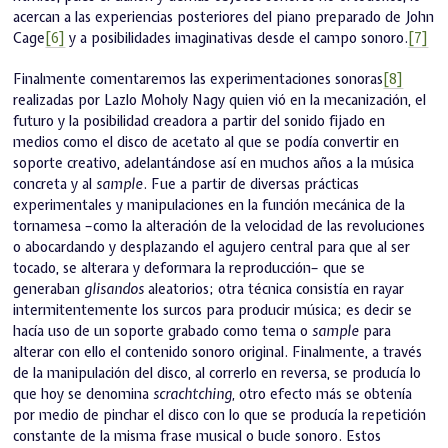
acercan a las experiencias posteriores del piano preparado de John
Cage
[6]
y a posibilidades imaginativas desde el campo sonoro.
[7]
Finalmente comentaremos las experimentaciones sonoras
[8]
realizadas por Lazlo Moholy Nagy quien vió en la mecanización, el
futuro y la posibilidad creadora a partir del sonido fijado en
medios como el disco de acetato al que se podía convertir en
soporte creativo, adelantándose así en muchos años a la música
concreta y al
sample
. Fue a partir de diversas prácticas
experimentales y manipulaciones en la función mecánica de la
tornamesa –como la alteración de la velocidad de las revoluciones
o abocardando y desplazando el agujero central para que al ser
tocado, se alterara y deformara la reproducción– que se
generaban
glisandos
aleatorios; otra técnica consistía en rayar
intermitentemente los surcos para producir música; es decir se
hacía uso de un soporte grabado como tema o
sample
para
alterar con ello el contenido sonoro original. Finalmente, a través
de la manipulación del disco, al correrlo en reversa, se producía lo
que hoy se denomina
scrachtching,
otro efecto más se obtenía
por medio de pinchar el disco con lo que se producía la repetición
constante de la misma frase musical o bucle sonoro. Estos