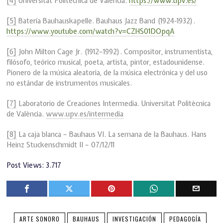
[4]
Universitat Politècnica de València.
https://www.upv.es/
[5]
Batería Bauhauskapelle. Bauhaus Jazz Band (1924-1932).
https://www.youtube.com/watch?v=CZHS01DOpqA
[6]
John Milton Cage Jr. (1912–1992). Compositor, instrumentista,
filósofo, teórico musical, poeta, artista, pintor, estadounidense.
Pionero de la música aleatoria, de la música electrónica y del uso
no estándar de instrumentos musicales.
[7]
Laboratorio de Creaciones Intermedia. Universitat Politècnica
de València.
www.upv.es/intermedia
[8]
La caja blanca – Bauhaus VI. La semana de la Bauhaus. Hans
Heinz Stuckenschmidt II – 07/12/11
Post Views:
3.717
ARTE SONORO
BAUHAUS
INVESTIGACIÓN
PEDAGOGÍA