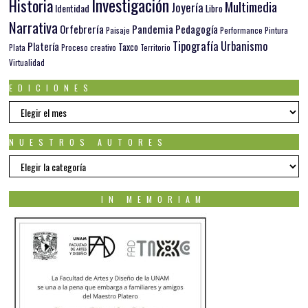
Investigación
Historia
Multimedia
Joyería
Identidad
Libro
Narrativa
Orfebrería
Pandemia
Pedagogía
Paisaje
Pintura
Performance
Tipografía
Urbanismo
Platería
Taxco
Plata
Proceso creativo
Territorio
Virtualidad
EDICIONES
EDICIONES
NUESTROS AUTORES
Nuestros
autores
IN MEMORIAM