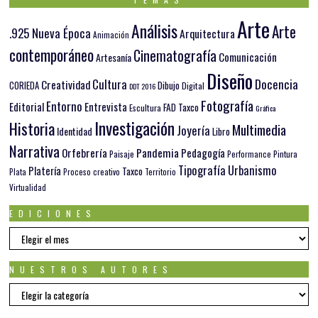
Arte
Análisis
Arte
.925 Nueva Época
Arquitectura
Animación
contemporáneo
Cinematografía
Comunicación
Artesanía
Diseño
Docencia
Cultura
Creatividad
Dibujo
CORIEDA
Digital
DDT 2016
Fotografía
Entorno
Editorial
Entrevista
FAD Taxco
Escultura
Gráfica
Investigación
Historia
Multimedia
Joyería
Identidad
Libro
Narrativa
Orfebrería
Pandemia
Pedagogía
Paisaje
Pintura
Performance
Tipografía
Urbanismo
Platería
Taxco
Plata
Proceso creativo
Territorio
Virtualidad
EDICIONES
EDICIONES
NUESTROS AUTORES
Nuestros
autores