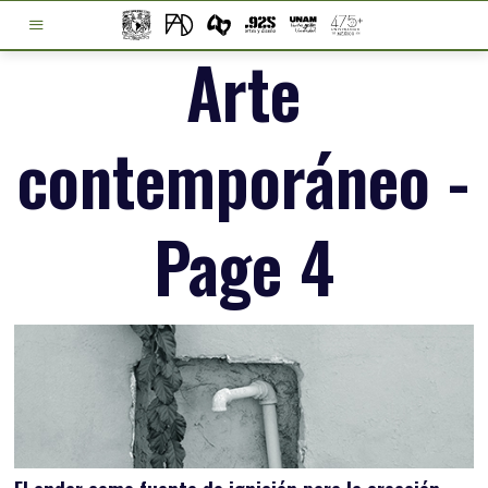
Arte
contemporáneo
-
Page 4
El andar como fuente de ignición para la creación