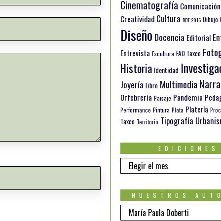
Cinematografía
Comunicación
Cultura
Creatividad
Dibujo
DDT 2016
Diseño
Docencia
En
Editorial
Fotog
Entrevista
FAD Taxco
Escultura
Investiga
Historia
Identidad
Narra
Multimedia
Joyería
Libro
Orfebrería
Pandemia
Peda
Paisaje
Platería
Pintura
Performance
Plata
Proc
Tipografía
Urbani
Taxco
Territorio
EDICIONES
EDICIONES
NUESTROS AUT
Nuestros