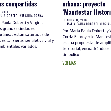
as compartidas
urbana: proyecto
‘Manifestar Histori
, 2017
AULA DOBERTI
·
VIRGINIA CORDA
10 AGOSTO, 2016
 Paula Doberti y Virginia
MARÍA PAULA DOBERTI
·
VIRGINI
as grandes ciudades
Por María Paula Doberti y V
ráneas están saturadas de
Corda El proyecto Manifest
es callejeras, señalética vial y
es una propuesta de ampli
mbientales variados.
territorial, encuadrándose 
simbólico
VER MÁS