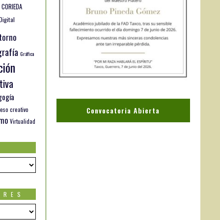
CORIEDA
Digital
torno
rafía
Gráfica
ción
tiva
gogía
Convocatoria Abierta
eso creativo
smo
Virtualidad
ORES