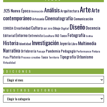
Arte
Análisis
Arte
.925 Nueva Época
Arquitectura
Animación
contemporáneo
Cinematografía
Comunicación
Artesanía
Diseño
Docencia
Cultura
Creatividad
Dibujo
CORIEDA
Digital
DDT 2016
Fotografía
Entorno
Editorial
Entrevista
FAD Taxco
Escultura
Gráfica
Investigación
Historia
Multimedia
Joyería
Identidad
Libro
Narrativa
Orfebrería
Pandemia
Pedagogía
Paisaje
Pintura
Performance
Tipografía
Urbanismo
Platería
Taxco
Plata
Proceso creativo
Territorio
Virtualidad
EDICIONES
EDICIONES
NUESTROS AUTORES
Nuestros
autores