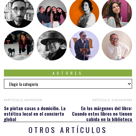
AUTORES
Autores
Navegación
ARTÍCULO ANTERIOR
ARTÍCULO SIGUIENTE
Se pintan casas a domicilio. La
En las márgenes del libro:
Previous
N
de
estética local en el concierto
Cuando estos libros no tienen
post:
po
global
cabida en la biblioteca
entradas
OTROS ARTÍCULOS