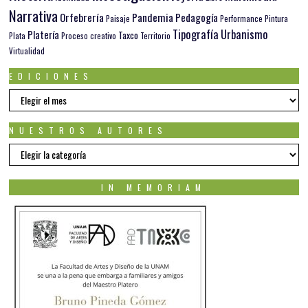
Narrativa
Orfebrería
Pandemia
Pedagogía
Paisaje
Pintura
Performance
Tipografía
Urbanismo
Platería
Taxco
Plata
Proceso creativo
Territorio
Virtualidad
EDICIONES
EDICIONES
NUESTROS AUTORES
Nuestros
autores
IN MEMORIAM