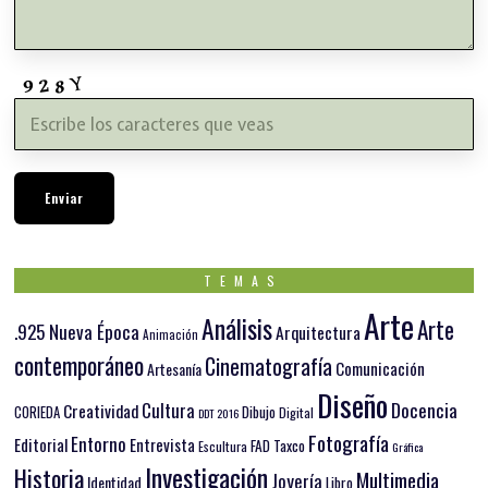
TEMAS
Arte
Análisis
Arte
.925 Nueva Época
Arquitectura
Animación
contemporáneo
Cinematografía
Comunicación
Artesanía
Diseño
Docencia
Cultura
Creatividad
Dibujo
CORIEDA
Digital
DDT 2016
Fotografía
Entorno
Editorial
Entrevista
FAD Taxco
Escultura
Gráfica
Investigación
Historia
Multimedia
Joyería
Identidad
Libro