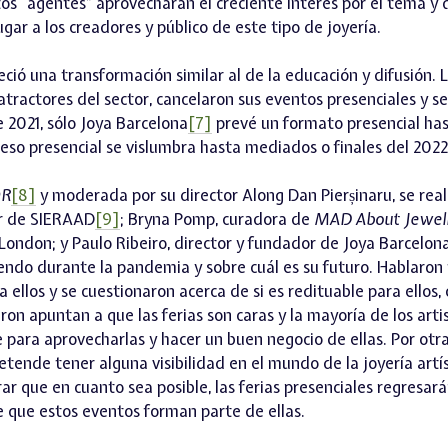
tos “agentes” aprovecharan el creciente interés por el tema y 
gar a los creadores y público de este tipo de joyería.
eció una transformación similar al de la educación y difusión.
atractores del sector, cancelaron sus eventos presenciales y 
 2021, sólo Joya Barcelona
[7]
prevé un formato presencial has
reso presencial se vislumbra hasta mediados o finales del 2022
OR
[8]
y moderada por su director Along Dan Pierșinaru, se real
or de SIERAAD
[9]
; Bryna Pomp, curadora de
MAD About Jewel
London; y Paulo Ribeiro, director y fundador de Joya Barcelona
endo durante la pandemia y sobre cuál es su futuro. Hablaro
 a ellos y se cuestionaron acerca de si es redituable para ellos,
ron apuntan a que las ferias son caras y la mayoría de los arti
 para aprovecharlas y hacer un buen negocio de ellas. Por otra
retende tener alguna visibilidad en el mundo de la joyería artís
r que en cuanto sea posible, las ferias presenciales regresa
e que estos eventos forman parte de ellas.