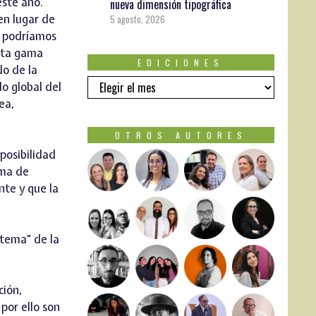
este año.
nueva dimensión tipográfica
 en lugar de
5 agosto, 2026
o podríamos
alta gama
EDICIONES
do de la
EDICIONES
o global del
ea,
OTROS AUTORES
 posibilidad
rma de
nte y que la
stema” de la
ción,
 por ello son