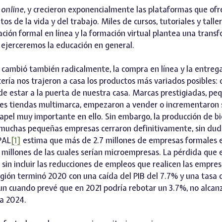
o
online
, y crecieron exponencialmente las plataformas que of
os de la vida y del trabajo. Miles de cursos, tutoriales y taller
ción formal en línea y la formación virtual plantea una trans
ejerceremos la educación en general.
cambió también radicalmente, la compra en línea y la entrega
ería nos trajeron a casa los productos más variados posibles:
e estar a la puerta de nuestra casa. Marcas prestigiadas, pe
des tiendas multimarca, empezaron a vender o incrementaron 
 papel muy importante en ello. Sin embargo, la producción de bi
 muchas pequeñas empresas cerraron definitivamente, sin duda
PAL
[1]
estima que más de 2.7 millones de empresas formales e
6 millones de las cuales serían microempresas. La pérdida que 
, sin incluir las reducciones de empleos que realicen las empre
gión terminó 2020 con una caída del PIB del 7.7% y una tasa 
aun cuando prevé que en 2021 podría rebotar un 3.7%, no alcan
ta 2024.