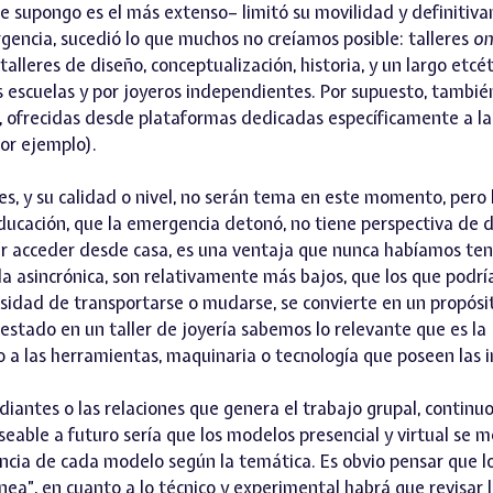
 supongo es el más extenso– limitó su movilidad y definitiv
rgencia, sucedió lo que muchos no creíamos posible: talleres
on
alleres de diseño, conceptualización, historia, y un largo etcé
s escuelas y por joyeros independientes. Por supuesto, tambi
a, ofrecidas desde plataformas dedicadas específicamente a l
or ejemplo).
s, y su calidad o nivel, no serán tema en este momento, pero l
ducación, que la emergencia detonó, no tiene perspectiva de 
r acceder desde casa, es una ventaja que nunca habíamos ten
la asincrónica, son relativamente más bajos, que los que podr
cesidad de transportarse o mudarse, se convierte en un propósi
estado en un taller de joyería sabemos lo relevante que es la
o a las herramientas, maquinaria o tecnología que poseen las i
diantes o las relaciones que genera el trabajo grupal, continuo
eable a futuro sería que los modelos presencial y virtual se m
ncia de cada modelo según la temática. Es obvio pensar que l
nea”, en cuanto a lo técnico y experimental habrá que revisar 