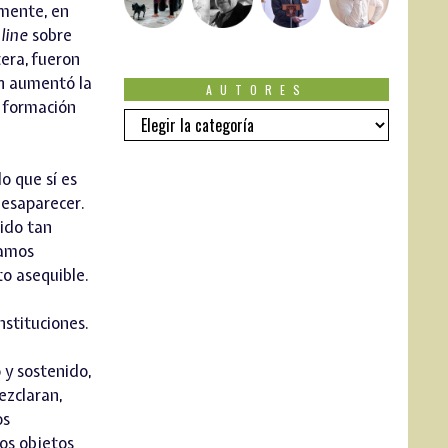
amente, en
line
sobre
tera, fueron
én aumentó la
AUTORES
a formación
Autores
o que sí es
desaparecer.
ido tan
íamos
to asequible.
nstituciones.
 y sostenido,
ezclaran,
os
los objetos