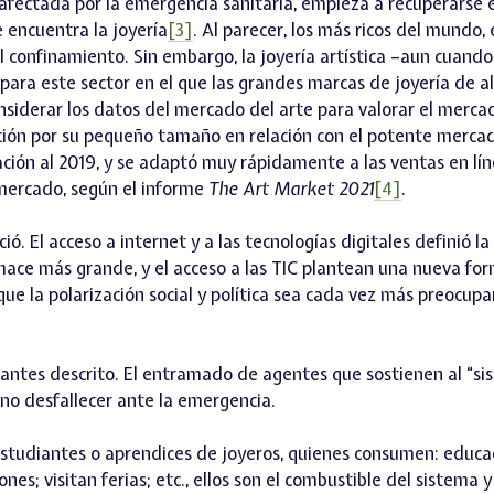
o afectada por la emergencia sanitaria, empieza a recuperarse 
e encuentra la joyería
[3]
. Al parecer, los más ricos del mundo,
l confinamiento. Sin embargo, la joyería artística –aun cuand
a para este sector en el que las grandes marcas de joyería de 
iderar los datos del mercado del arte para valorar el merca
ación por su pequeño tamaño en relación con el potente mercad
ación al 2019, y se adaptó muy rápidamente a las ventas en lín
 mercado, según el informe
The Art Market 2021
[4]
.
 El acceso a internet y a las tecnologías digitales definió la
hace más grande, y el acceso a las TIC plantean una nueva fo
que la polarización social y política sea cada vez más preocupa
antes descrito. El entramado de agentes que sostienen al “si
 no desfallecer ante la emergencia.
studiantes o aprendices de joyeros, quienes consumen: educa
ones; visitan ferias; etc., ellos son el combustible del sistema y