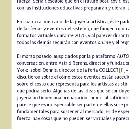
fuerza. Sería deseable que en el futuro post-covid es
con las instituciones educativas prepararán y dieran lu
En cuanto al mercado de la joyería artística, éste pad
de las ferias y eventos del sistema, que fungen como 
formatos virtuales durante 2020, y al parecer durante
todas las demás seguirán con eventos
online
y el reg
El marzo pasado, auspiciados por la plataforma
AUT
conversación, entre Astrid Berens, director y fundad
York; Isobel Dennis, director de la feria COLLECT
[11]
–
discutieron sobre el cómo estos eventos están sucedi
sobre el costo que representa para los artistas asistir
que podría serlo. Algunas de las ideas que se concluye
joyería no tienen una preparación comercial suficiente
parece que es indispensable ser parte de ellas si se p
fundamentales para sostener al mercado. Es de espera
fuerza, hay cosas que no pueden ser virtuales y parec