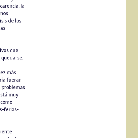
carencia, la
inos
sis de los
vas
tivas que
a quedarse.
 vez más
ría fueran
os problemas
 está muy
e como
s-ferias-
ciente