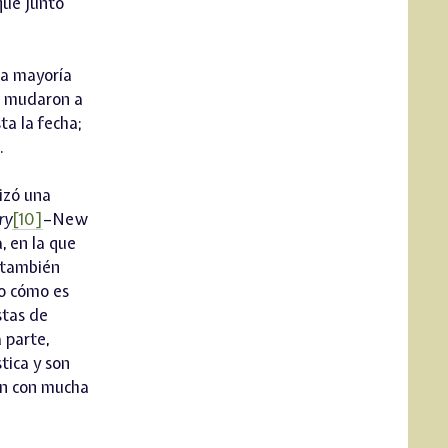
que junto
 La mayoría
se mudaron a
ta la fecha;
.
izó una
ry
[10]
–New
, en la que
n también
 o cómo es
stas de
 parte,
tica y son
rán con mucha