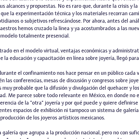
s alcances y propuestas. No es raro que, durante la crisis y la 
 que la experimentación técnica y los materiales recorran cam
tidianos o subjetivos refrescándose. Por ahora, antes del análi
maestros hemos cruzado la línea y ya acostumbrados a las nue
n modelo totalmente presencial.
ntrado en el modelo virtual, ventajas económicas y administra
la educación y capacitación en línea sobre joyería, llegó par
a durante el confinamiento nos hace pensar en un público cada
én las conferencias, mesas de discusión y congresos sobre joye
es muy probable que la difusión y divulgación del quehacer y l
alidad. Me parece sobre todo relevante en México, en donde no
iferencia de la “otra” joyería y por qué puede y quiere definirs
entes espacios de exhibición ni tampoco un sistema de galería
producción de los joyeros artísticos mexicanos.
galería que agrupa a la producción nacional, pero no con sufi