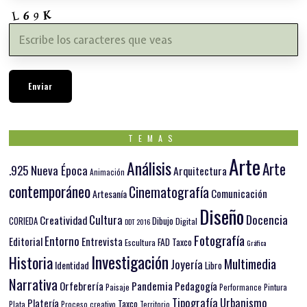
TEMAS
Arte
Análisis
Arte
.925 Nueva Época
Arquitectura
Animación
contemporáneo
Cinematografía
Comunicación
Artesanía
Diseño
Docencia
Cultura
Creatividad
Dibujo
CORIEDA
Digital
DDT 2016
Fotografía
Entorno
Editorial
Entrevista
FAD Taxco
Escultura
Gráfica
Investigación
Historia
Multimedia
Joyería
Identidad
Libro
Narrativa
Orfebrería
Pandemia
Pedagogía
Paisaje
Pintura
Performance
Tipografía
Urbanismo
Platería
Taxco
Plata
Proceso creativo
Territorio