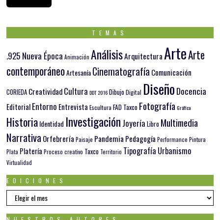
TEMAS
Arte
Análisis
Arte
.925 Nueva Época
Arquitectura
Animación
contemporáneo
Cinematografía
Comunicación
Artesanía
Diseño
Docencia
Cultura
Creatividad
Dibujo
CORIEDA
Digital
DDT 2016
Fotografía
Entorno
Editorial
Entrevista
FAD Taxco
Escultura
Gráfica
Investigación
Historia
Multimedia
Joyería
Identidad
Libro
Narrativa
Orfebrería
Pandemia
Pedagogía
Paisaje
Pintura
Performance
Tipografía
Urbanismo
Platería
Taxco
Plata
Proceso creativo
Territorio
Virtualidad
EDICIONES
EDICIONES
NUESTROS AUTORES