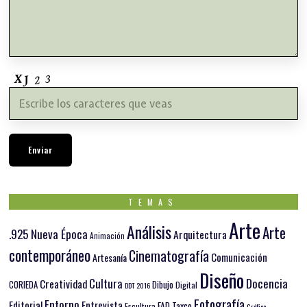
TEMAS
Arte
Análisis
Arte
.925 Nueva Época
Arquitectura
Animación
contemporáneo
Cinematografía
Comunicación
Artesanía
Diseño
Docencia
Cultura
Creatividad
Dibujo
CORIEDA
Digital
DDT 2016
Fotografía
Entorno
Editorial
Entrevista
FAD Taxco
Escultura
Gráfica