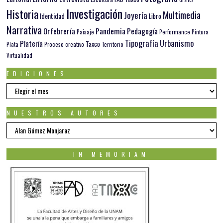
Investigación
Historia
Multimedia
Joyería
Identidad
Libro
Narrativa
Orfebrería
Pandemia
Pedagogía
Paisaje
Pintura
Performance
Tipografía
Urbanismo
Platería
Taxco
Plata
Proceso creativo
Territorio
Virtualidad
EDICIONES
EDICIONES
NUESTROS AUTORES
Nuestros
autores
IN MEMORIAM