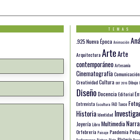
TEMAS
Aná
.925 Nueva Época
Animación
Arte
Arte
Arquitectura
contemporáneo
Artesanía
Cinematografía
Comunicación
Cultura
Creatividad
Dibujo
DDT 2016
Diseño
Docencia
En
Editorial
Fotog
Entrevista
FAD Taxco
Escultura
Investiga
Historia
Identidad
Narra
Multimedia
Joyería
Libro
Orfebrería
Pandemia
Peda
Paisaje
Platería
Pintura
Performance
Plata
Proc