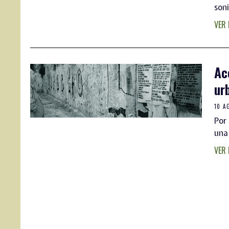
son
VER
Ac
ur
10 A
Por 
una
VER