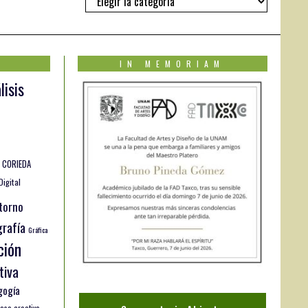
IN MEMORIAM
lisis
CORIEDA
Digital
torno
rafía
Gráfica
ción
tiva
gogía
eso creativo