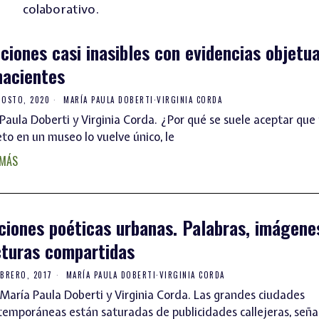
colaborativo.
cciones casi inasibles con evidencias objetu
hacientes
GOSTO, 2020
MARÍA PAULA DOBERTI
·
VIRGINIA CORDA
 Paula Doberti y Virginia Corda. ¿Por qué se suele aceptar que
to en un museo lo vuelve único, le
 MÁS
ciones poéticas urbanas. Palabras, imágene
cturas compartidas
EBRERO, 2017
MARÍA PAULA DOBERTI
·
VIRGINIA CORDA
 María Paula Doberti y Virginia Corda. Las grandes ciudades
temporáneas están saturadas de publicidades callejeras, señalé