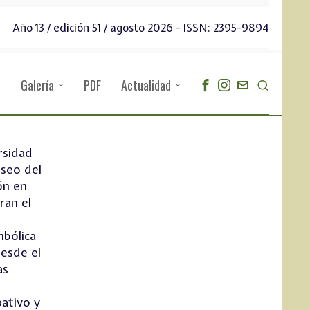
Año 13 / edición 51 / agosto 2026 - ISSN: 2395-9894
Galería
PDF
Actualidad
rsidad
seo del
ón en
ran el
mbólica
desde el
as
ativo y