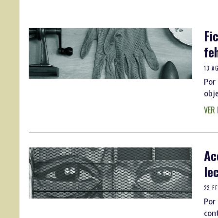
Fi
fe
13 A
Por
obje
VER
Ac
le
23 F
Por
con