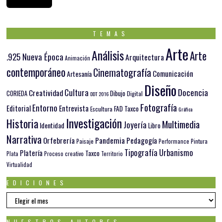
TEMAS
Arte
Análisis
Arte
.925 Nueva Época
Arquitectura
Animación
contemporáneo
Cinematografía
Comunicación
Artesanía
Diseño
Docencia
Cultura
Creatividad
Dibujo
CORIEDA
Digital
DDT 2016
Fotografía
Entorno
Editorial
Entrevista
FAD Taxco
Escultura
Gráfica
Investigación
Historia
Multimedia
Joyería
Identidad
Libro
Narrativa
Orfebrería
Pandemia
Pedagogía
Paisaje
Pintura
Performance
Tipografía
Urbanismo
Platería
Taxco
Plata
Proceso creativo
Territorio
Virtualidad
EDICIONES
EDICIONES
NUESTROS AUTORES