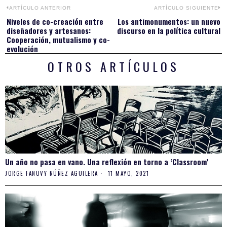
Navegación
ARTÍCULO ANTERIOR
ARTÍCULO SIGUIENTE
Niveles de co-creación entre
Los antimonumentos: un nuevo
Previous
N
de
diseñadores y artesanos:
discurso en la política cultural
post:
po
Cooperación, mutualismo y co-
evolución
entradas
OTROS ARTÍCULOS
Un año no pasa en vano. Una reflexión en torno a ‘Classroom’
JORGE FANUVY NÚÑEZ AGUILERA
11 MAYO, 2021