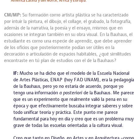
América Latina y del Norte, África y Europa.
CM/MP:
Su formación como artista plástica se ha caracterizado
por intuir la pintura, el dibujo, el collage, el grabado, la fotografía,
además de la narrativa, la poesía y el ensayo, mismos que en
ocasiones se integran también en su obra visual. En la Bauhaus, el
estudiante es como una especie de aprendiz, que debe aprender
de los oficios que posteriormente podían ser útiles en la
decoración o articulación de espacios habitables, ¿qué similitudes
encontraste en tú plan de estudios con el de la Bauhaus?
IF:
Mucho se ha dicho que el modelo de la Escuela Nacional
de Artes Plásticas, ENAP (hoy FAD UNAM), era la pedagogía
de la Bauhaus, pero yo no estaría de acuerdo, porque yo
tengo una información
a posteriori
de la Bauhaus. Me parece
que es un experimento que realmente valió la pena en su
época y que efectivamente buscaba integrar saberes y sobre
todo unificar teoría y práctica. Este punto me parece
fundamental para hoy en día y creo que es un problema muy
grave de todas las escuelas orientadas a la cultura visual.
Creo que tanto en Diseño, en Artes y en Arquitectura –como