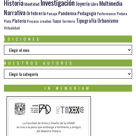
Investigación
Historia
Multimedia
Joyería
Identidad
Libro
Narrativa
Orfebrería
Pandemia
Pedagogía
Paisaje
Pintura
Performance
Tipografía
Urbanismo
Platería
Taxco
Plata
Proceso creativo
Territorio
Virtualidad
EDICIONES
EDICIONES
NUESTROS AUTORES
Nuestros
autores
IN MEMORIAM