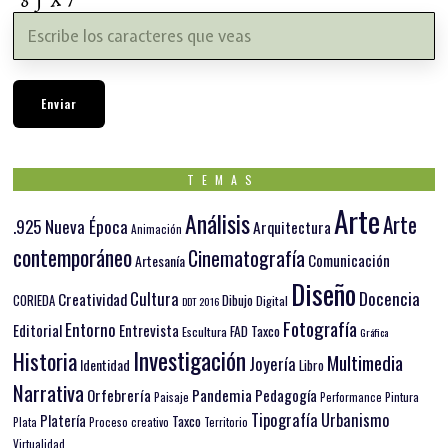
TEMAS
Arte
Análisis
Arte
.925 Nueva Época
Arquitectura
Animación
contemporáneo
Cinematografía
Comunicación
Artesanía
Diseño
Docencia
Cultura
Creatividad
Dibujo
CORIEDA
Digital
DDT 2016
Fotografía
Entorno
Editorial
Entrevista
FAD Taxco
Escultura
Gráfica
Investigación
Historia
Multimedia
Joyería
Identidad
Libro
Narrativa
Orfebrería
Pandemia
Pedagogía
Paisaje
Pintura
Performance
Tipografía
Urbanismo
Platería
Taxco
Plata
Proceso creativo
Territorio
Virtualidad