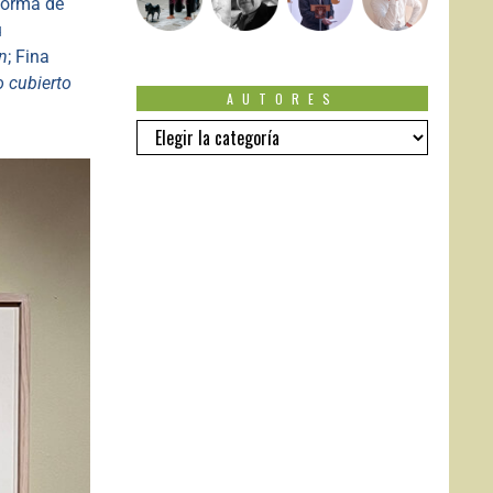
 forma de
u
in
; Fina
o cubierto
AUTORES