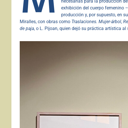
necesarias para la producción de
exhibición del cuerpo femenino –
producción y, por supuesto, en s
Miralles, con obras como
Traslaciones. Mujer-árbol
,
Re
de paja
, o L. Pijoan, quien dejó su práctica artística 