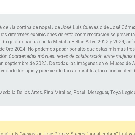
lá de «la cortina de nopal» de José Luis Cuevas o de José Góme
 las diferentes exhibiciones de esta conmemoración se present
ido galardonadas con la Medalla Bellas Artes 2022 y 2024, así
es de Oro 2024. No podemos pasar por alto que estas mismas tres 
ición
Coordenadas móviles: redes de colaboración entre mujeres 
l en septiembre de 2023. De todas las imágenes en el Museo de A
enando los ojos y pareciendo tan admirables, tan conscientes 
Medalla Bellas Artes, Fina Miralles, Rosell Meseguer, Toya Legid
José Luis Cuevas’ or José Gómez Sucre’s “nopal curtain” that w