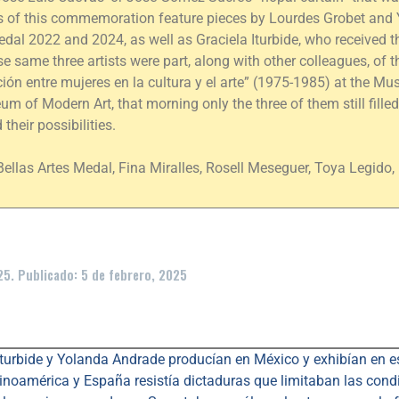
ons of this commemoration feature pieces by Lourdes Grobet and
al 2022 and 2024, as well as Graciela Iturbide, who received t
 same three artists were part, along with other colleagues, of t
ón entre mujeres en la cultura y el arte” (1975-1985) at the Mus
um of Modern Art, that morning only the three of them still fille
heir possibilities.
Bellas Artes Medal, Fina Miralles, Rosell Meseguer, Toya Legido,
25. Publicado: 5 de febrero, 2025
 Iturbide y Yolanda Andrade producían en México y exhibían en e
atinoamérica y España resistía dictaduras que limitaban las cond