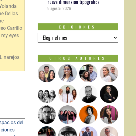
nueva dimensión tipográfica
 Yolanda
5 agosto, 2026
he Bellas
he
EDICIONES
eo Carrillo
d my eyes
 Linarejos
OTROS AUTORES
spacios del
iciones