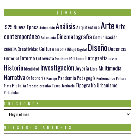
TEMAS
Arte
Análisis
Arte
.925 Nueva Época
Arquitectura
Animación
contemporáneo
Cinematografía
Comunicación
Artesanía
Diseño
Docencia
Cultura
Creatividad
Dibujo
CORIEDA
Digital
DDT 2016
Fotografía
Entorno
Editorial
Entrevista
FAD Taxco
Escultura
Gráfica
Investigación
Historia
Multimedia
Joyería
Identidad
Libro
Narrativa
Orfebrería
Pandemia
Pedagogía
Paisaje
Pintura
Performance
Tipografía
Urbanismo
Platería
Taxco
Plata
Proceso creativo
Territorio
Virtualidad
EDICIONES
EDICIONES
NUESTROS AUTORES