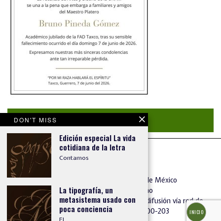
DON'T MISS
Convocatoria Abierta
Edición especial La vida
cotidiana de la letra
Contamos
Universidad Nacional Autónoma de México
La tipografía, un
Facultad de Artes y Diseño
metasistema usado con
Reserva de Derechos al Uso Exclusivo de difusión vía red de
poca conciencia
cómputo: 04-2013-102313522600-203
INICIO
El