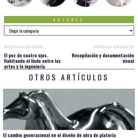
AUTORES
Autores
Navegación
ARTÍCULO ANTERIOR
ARTÍCULO SIGUIENTE
El pez de cuatro ojos.
Recopilación y documentación
Previous
N
de
Habitando el linde entre las
visual
post:
po
artes y la ingeniería
entradas
OTROS ARTÍCULOS
El cambio generacional en el diseño de obra de platería