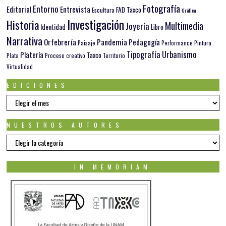
Fotografía
Entorno
Editorial
Entrevista
FAD Taxco
Escultura
Gráfica
Investigación
Historia
Multimedia
Joyería
Identidad
Libro
Narrativa
Orfebrería
Pandemia
Pedagogía
Paisaje
Pintura
Performance
Tipografía
Urbanismo
Platería
Taxco
Plata
Proceso creativo
Territorio
Virtualidad
EDICIONES
EDICIONES
NUESTROS AUTORES
Nuestros
autores
IN MEMORIAM