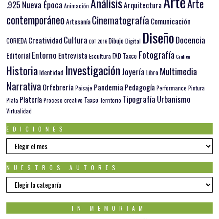
Arte
Análisis
Arte
.925 Nueva Época
Arquitectura
Animación
contemporáneo
Cinematografía
Comunicación
Artesanía
Diseño
Docencia
Cultura
Creatividad
Dibujo
CORIEDA
Digital
DDT 2016
Fotografía
Entorno
Editorial
Entrevista
FAD Taxco
Escultura
Gráfica
Investigación
Historia
Multimedia
Joyería
Identidad
Libro
Narrativa
Orfebrería
Pandemia
Pedagogía
Paisaje
Pintura
Performance
Tipografía
Urbanismo
Platería
Taxco
Plata
Proceso creativo
Territorio
Virtualidad
EDICIONES
EDICIONES
NUESTROS AUTORES
Nuestros
autores
IN MEMORIAM