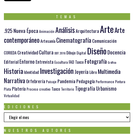
TEMAS
Arte
Análisis
Arte
.925 Nueva Época
Arquitectura
Animación
contemporáneo
Cinematografía
Comunicación
Artesanía
Diseño
Docencia
Cultura
Creatividad
Dibujo
CORIEDA
Digital
DDT 2016
Fotografía
Entorno
Editorial
Entrevista
FAD Taxco
Escultura
Gráfica
Investigación
Historia
Multimedia
Joyería
Identidad
Libro
Narrativa
Orfebrería
Pandemia
Pedagogía
Paisaje
Pintura
Performance
Tipografía
Urbanismo
Platería
Taxco
Plata
Proceso creativo
Territorio
Virtualidad
EDICIONES
EDICIONES
NUESTROS AUTORES