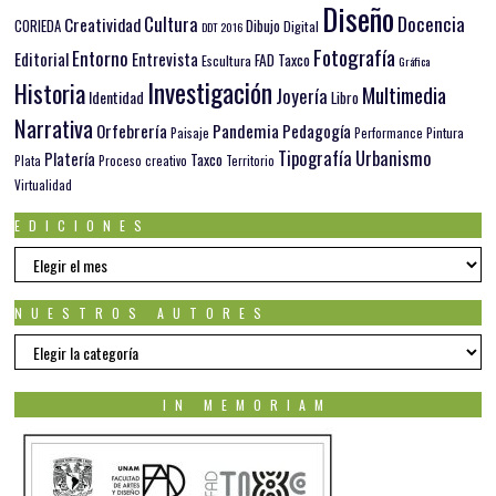
Diseño
Docencia
Cultura
Creatividad
Dibujo
CORIEDA
Digital
DDT 2016
Fotografía
Entorno
Editorial
Entrevista
FAD Taxco
Escultura
Gráfica
Investigación
Historia
Multimedia
Joyería
Identidad
Libro
Narrativa
Orfebrería
Pandemia
Pedagogía
Paisaje
Pintura
Performance
Tipografía
Urbanismo
Platería
Taxco
Plata
Proceso creativo
Territorio
Virtualidad
EDICIONES
EDICIONES
NUESTROS AUTORES
Nuestros
autores
IN MEMORIAM