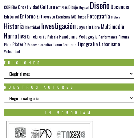
Diseño
Docencia
Cultura
Creatividad
Dibujo
CORIEDA
Digital
DDT 2016
Fotografía
Entorno
Editorial
Entrevista
FAD Taxco
Escultura
Gráfica
Investigación
Historia
Multimedia
Joyería
Identidad
Libro
Narrativa
Orfebrería
Pandemia
Pedagogía
Paisaje
Pintura
Performance
Tipografía
Urbanismo
Platería
Taxco
Plata
Proceso creativo
Territorio
Virtualidad
EDICIONES
EDICIONES
NUESTROS AUTORES
Nuestros
autores
IN MEMORIAM