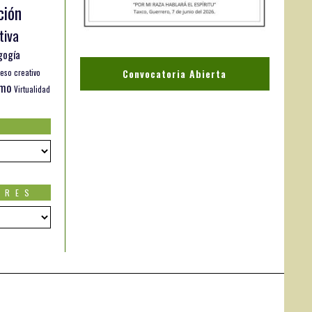
ción
tiva
gogía
Convocatoria Abierta
eso creativo
smo
Virtualidad
ORES