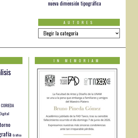
nueva dimensión tipográfica
AUTORES
AUTORES
IN MEMORIAM
lisis
CORIEDA
Digital
torno
rafía
Gráfica