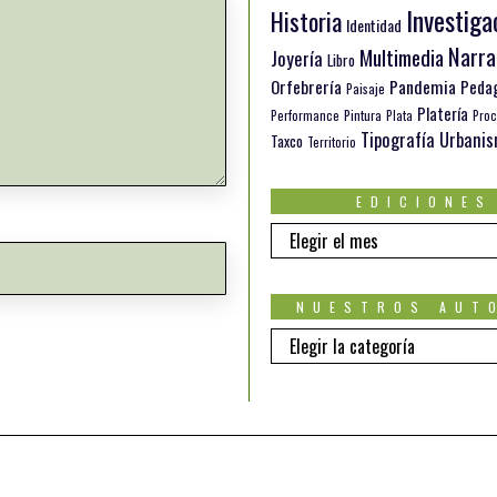
Investiga
Historia
Identidad
Narra
Multimedia
Joyería
Libro
Orfebrería
Pandemia
Peda
Paisaje
Platería
Pintura
Performance
Plata
Proc
Tipografía
Urbani
Taxco
Territorio
EDICIONES
EDICIONES
NUESTROS AUT
Nuestros
autores