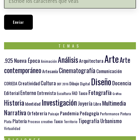
TEMAS
Arte
Análisis
Arte
.925 Nueva Época
Arquitectura
Animación
contemporáneo
Cinematografía
Comunicación
Artesanía
Diseño
Docencia
Cultura
Creatividad
Dibujo
CORIEDA
Digital
DDT 2016
Fotografía
Entorno
Editorial
Entrevista
FAD Taxco
Escultura
Gráfica
Investigación
Historia
Multimedia
Joyería
Identidad
Libro
Narrativa
Orfebrería
Pandemia
Pedagogía
Paisaje
Pintura
Performance
Tipografía
Urbanismo
Platería
Taxco
Plata
Proceso creativo
Territorio
Virtualidad
EDICIONES