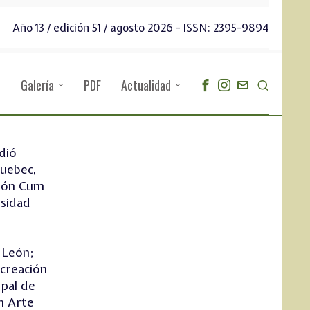
Año 13 / edición 51 / agosto 2026 - ISSN: 2395-9894
Galería
PDF
Actualidad
dió
Quebec,
ción Cum
rsidad
 León;
 creación
ipal de
en Arte