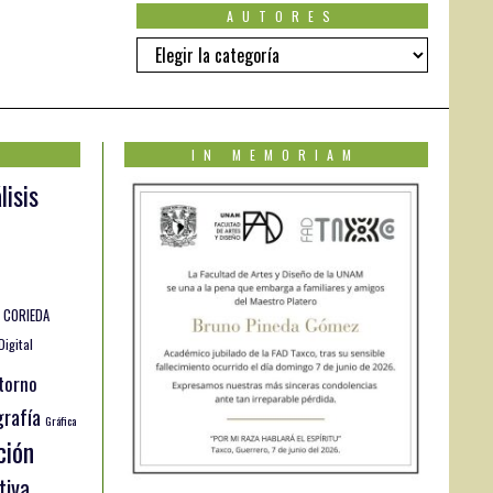
AUTORES
Autores
IN MEMORIAM
lisis
CORIEDA
Digital
torno
rafía
Gráfica
ción
tiva