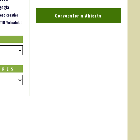
gogía
Convocatoria Abierta
eso creativo
smo
Virtualidad
ORES