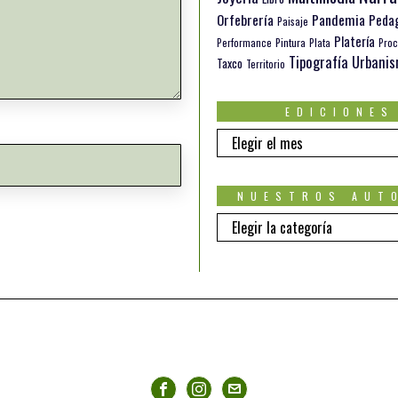
Orfebrería
Pandemia
Peda
Paisaje
Platería
Pintura
Performance
Plata
Proc
Tipografía
Urbani
Taxco
Territorio
EDICIONES
EDICIONES
NUESTROS AUT
Nuestros
autores