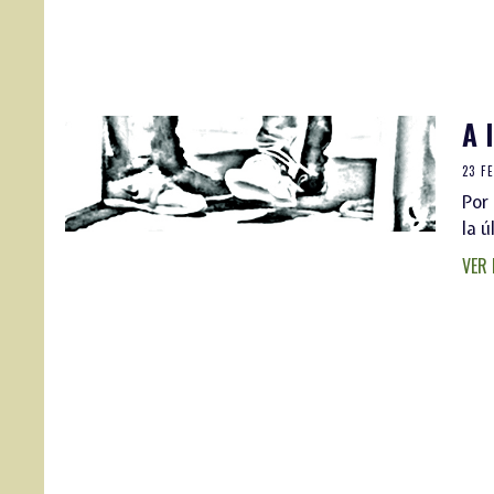
A 
23 F
Por
la 
VER