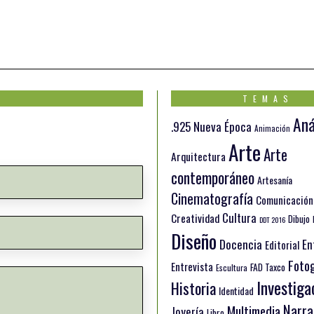
TEMAS
Aná
.925 Nueva Época
Animación
Arte
Arte
Arquitectura
contemporáneo
Artesanía
Cinematografía
Comunicación
Cultura
Creatividad
Dibujo
DDT 2016
Diseño
Docencia
En
Editorial
Fotog
Entrevista
FAD Taxco
Escultura
Investiga
Historia
Identidad
Narra
Multimedia
Joyería
Libro