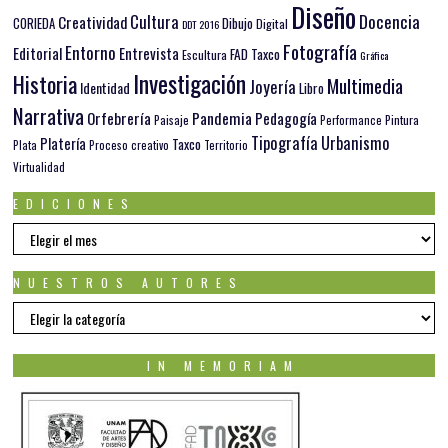
Diseño
Docencia
Cultura
Creatividad
Dibujo
CORIEDA
Digital
DDT 2016
Fotografía
Entorno
Editorial
Entrevista
FAD Taxco
Escultura
Gráfica
Investigación
Historia
Multimedia
Joyería
Identidad
Libro
Narrativa
Orfebrería
Pandemia
Pedagogía
Paisaje
Pintura
Performance
Tipografía
Urbanismo
Platería
Taxco
Plata
Proceso creativo
Territorio
Virtualidad
EDICIONES
EDICIONES
NUESTROS AUTORES
Nuestros
autores
IN MEMORIAM